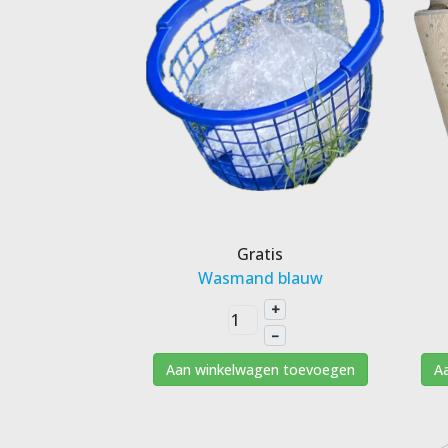
Gratis
Wasmand blauw
+
–
Aan winkelwagen toevoegen
A