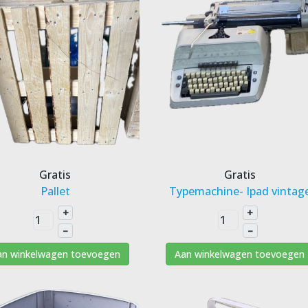
Gratis
Gratis
Pallet
Typemachine- Ipad vintag
+
+
–
–
an winkelwagen toevoegen
Aan winkelwagen toevoegen