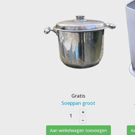
Gratis
Soeppan groot
+
–
Aan winkelwagen toevoegen
A