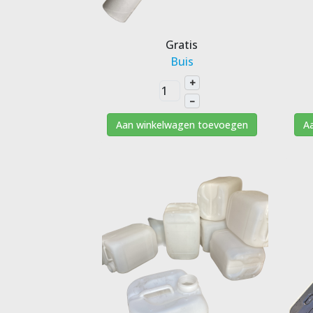
Gratis
Buis
+
–
Aan winkelwagen toevoegen
A