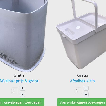
Gratis
Gratis
Afvalbak grijs & groot
Afvalbak klein
+
+
–
–
an winkelwagen toevoegen
Aan winkelwagen toevoegen