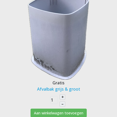
Gratis
Afvalbak grijs & groot
+
–
Aan winkelwagen toevoegen