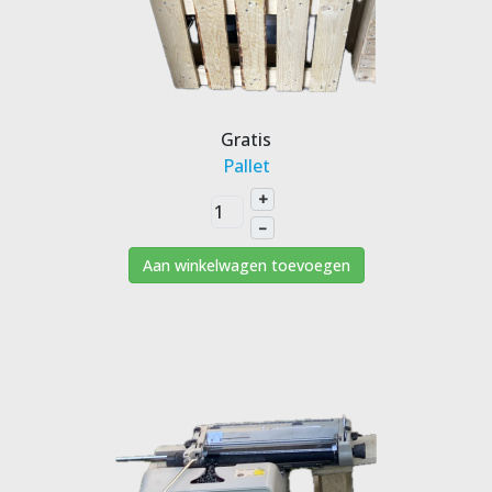
Gratis
Pallet
+
–
Aan winkelwagen toevoegen