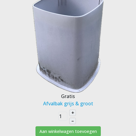
Gratis
Afvalbak grijs & groot
+
–
Aan winkelwagen toevoegen