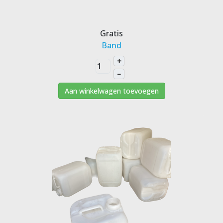
Gratis
Band
+
–
Aan winkelwagen toevoegen