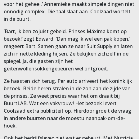
voor het geheel.’ Annemieke maakt simpele dingen niet
onnodig complex. Die taal slaat aan. Coolzaad wortelt
in de buurt.
‘Bart, ik ben zojuist gebeld. Prinses Máxima komt op
bezoek!’ zegt Edward. ‘Dan mag ik wel een pak kopen,’
reageert Bart. Samen gaan ze naar Suit Supply en laten
zich in nette kleding hijsen. Ze bekijken zichzelf in de
spiegel. Ja, die gasten zijn het
geitenwollensokkengebeuren wel ontgroeit.
Ze haasten zich terug. Per auto arriveert het koninklijk
bezoek. Beide heren stralen in de zon aan de zijde van
de prinses. Ze weet precies waar het om draait bij
BuurtLAB. Wat een vakvrouw! Het bezoek levert
Coolzaad extra publiciteit op. Hierdoor groeit de vraag
in andere buurten naar de moestuinaanpak-om-de-
hoek.
Ook het bedrijfsleven ziet wat er gebeurt. Met Nutricia