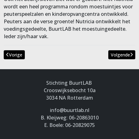
wordt een heel programma rondom moestuintjes voor
peuterspeelzalen en kinderopvangcentra ontwikkeld.
Peuters aan de verse groente! Nutricia ontwikkelt het
voedingsgedeelte, BuurtLAB het moestuingedeelte.
Ieder zijn/haar vak.
Vorige
Volgende
Vorig artikel: GEPARKEERD STAAN
Volgende art
Stichting BuurtLAB
Crooswijksebocht 10a
3034 NA Rotterdam
info@buurtlab.nl
B. Kleijweg: 06-20863010
E. Boele: 06-20829075