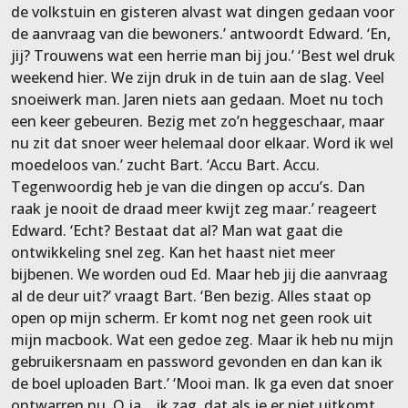
de volkstuin en gisteren alvast wat dingen gedaan voor
de aanvraag van die bewoners.’ antwoordt Edward. ‘En,
jij? Trouwens wat een herrie man bij jou.’ ‘Best wel druk
weekend hier. We zijn druk in de tuin aan de slag. Veel
snoeiwerk man. Jaren niets aan gedaan. Moet nu toch
een keer gebeuren. Bezig met zo’n heggeschaar, maar
nu zit dat snoer weer helemaal door elkaar. Word ik wel
moedeloos van.’ zucht Bart. ‘Accu Bart. Accu.
Tegenwoordig heb je van die dingen op accu’s. Dan
raak je nooit de draad meer kwijt zeg maar.’ reageert
Edward. ‘Echt? Bestaat dat al? Man wat gaat die
ontwikkeling snel zeg. Kan het haast niet meer
bijbenen. We worden oud Ed. Maar heb jij die aanvraag
al de deur uit?’ vraagt Bart. ‘Ben bezig. Alles staat op
open op mijn scherm. Er komt nog net geen rook uit
mijn macbook. Wat een gedoe zeg. Maar ik heb nu mijn
gebruikersnaam en password gevonden en dan kan ik
de boel uploaden Bart.’ ‘Mooi man. Ik ga even dat snoer
ontwarren nu. O ja …ik zag, dat als je er niet uitkomt,