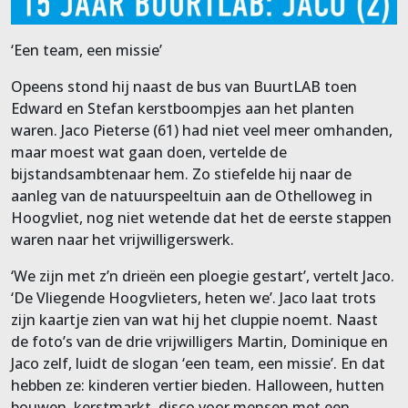
‘Een team, een missie’
Opeens stond hij naast de bus van BuurtLAB toen
Edward en Stefan kerstboompjes aan het planten
waren. Jaco Pieterse (61) had niet veel meer omhanden,
maar moest wat gaan doen, vertelde de
bijstandsambtenaar hem. Zo stiefelde hij naar de
aanleg van de natuurspeeltuin aan de Othelloweg in
Hoogvliet, nog niet wetende dat het de eerste stappen
waren naar het vrijwilligerswerk.
‘We zijn met z’n drieën een ploegie gestart’, vertelt Jaco.
‘De Vliegende Hoogvlieters, heten we’. Jaco laat trots
zijn kaartje zien van wat hij het cluppie noemt. Naast
de foto’s van de drie vrijwilligers Martin, Dominique en
Jaco zelf, luidt de slogan ‘een team, een missie’. En dat
hebben ze: kinderen vertier bieden. Halloween, hutten
bouwen, kerstmarkt, disco voor mensen met een